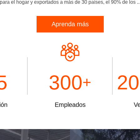
para el hogar y exportados a más de 30 países, el 90% de los ..
n
Aprenda más
5
300
20
+
ión
Empleados
Ve