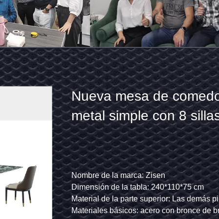
les
Nu
me
de
r
co
ro
de
e la marca: Zisen
Nombr
n de la tabla: 180*90*75 cm
Dimen
me
on madera
 de la parte superior: marmo cerámico
Mater
l
si
es básicos: de acero inoxidable, de bronce cepillado
Mater