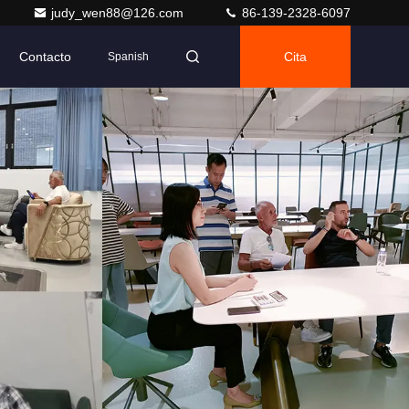
judy_wen88@126.com
86-139-2328-6097
Contacto
Cita
Spanish