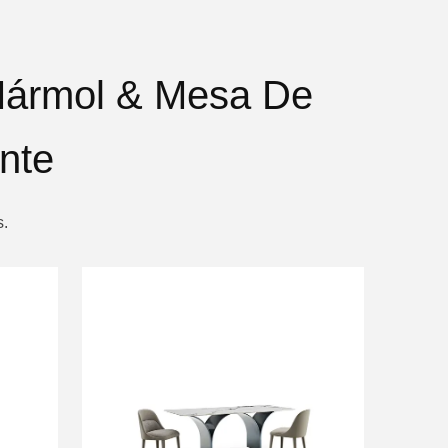
Mármol & Mesa De
nte
s.