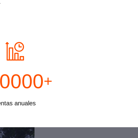
.
0000
+
ntas anuales