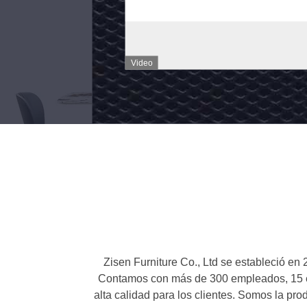
de
desp
juego
de
Contacto
Cont
Muebles
márm
ahora
ahor
modernos
de
Comedor
mes
de
y
juego
silla
para
de
12
com
personas
para
Zisen Furniture Co., Ltd se estableció e
Contamos con más de 300 empleados, 15 equ
el
alta calidad para los clientes. Somos la p