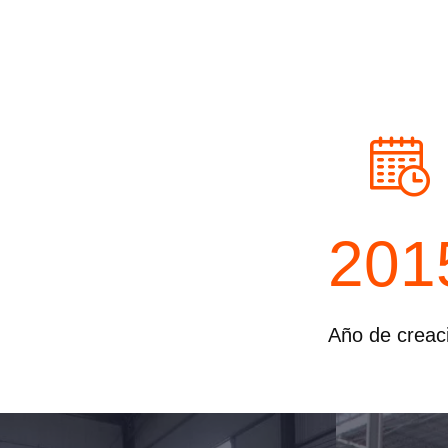
saló
201
Año de creac