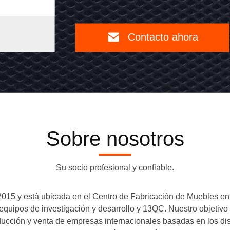
legado
co
8
Vi
acto
Co
ol
sill
a
ah
a
Sobre nosotros
Su socio profesional y confiable.
edor
n 2015 y está ubicada en el Centro de Fabricación de Muebles 
ipos de investigación y desarrollo y 13QC. Nuestro objetivo es
roducción y venta de empresas internacionales basadas en los d