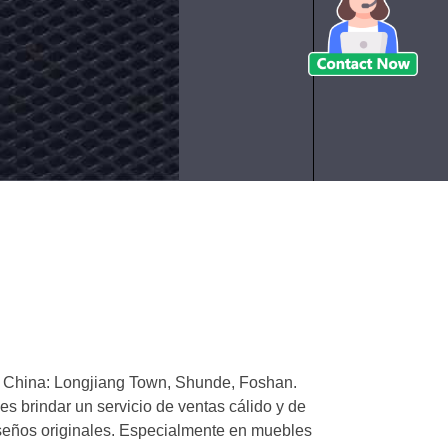
n
mod
tabl
deo
ntacto
Cont
as.
de
ora
ahor
com
de
márm
Italia
en China: Longjiang Town, Shunde, Foshan.
 brindar un servicio de ventas cálido y de
iseños originales. Especialmente en muebles