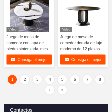
Vídeo
Vídeo
Juego de mesa de
Juego de mesa de
comedor con tapa de
comedor dorada de lujo
piedra sinterizada, mesa
moderno de 12 plazas
de comedor extensible
Foshan China Muebles
Consiga el mejor
Consiga el mejor
de fábrica Guangdong
interiores de metal Mesa
Foshan para 8 sillas con
de comedor Ss de
precio
precio
base de acero al carbono
mármol y silla para
restaurante
1
2
3
4
5
6
7
8
Contactos