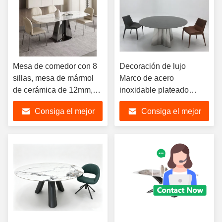
Mesa de comedor con 8
Decoración de lujo
sillas, mesa de mármol
Marco de acero
de cerámica de 12mm,
inoxidable plateado
venta al por mayor,
Juego de mesa de
Consiga el mejor
Consiga el mejor
muebles modernos para
comedor rectangular con
el hogar, juego de mesa
tapa de mármol para
precio
precio
de comedor rectangular,
bodas, hoteles, villas,
superventas
muebles de comedor
para el hogar