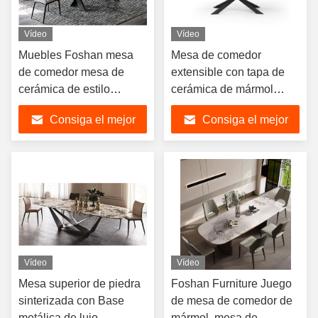
Vídeo
Vídeo
Muebles Foshan mesa
Mesa de comedor
de comedor mesa de
extensible con tapa de
cerámica de estilo
cerámica de mármol
nórdico contemporáneo
moderno de estilo
Consiga el mejor
Consiga el mejor
patas de Metal de piedra
italiano, mesa de
de mármol mesas de
comedor extensible de
precio
precio
comedor de restaurante
mármol Artificial
Vídeo
Vídeo
Mesa superior de piedra
Foshan Furniture Juego
sinterizada con Base
de mesa de comedor de
metálica de lujo
mármol, mesa de