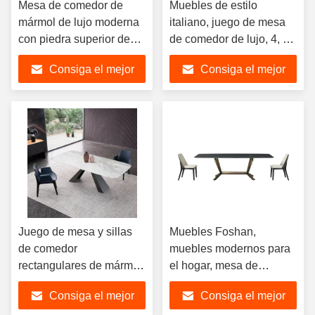
Mesa de comedor de
Muebles de estilo
mármol de lujo moderna
italiano, juego de mesa
con piedra superior de
de comedor de lujo, 4, 6,
mármol de alta calidad
8 sillas, juego de mesa y
Consiga el mejor
Consiga el mejor
para uso en el hotel o
silla de comedor para
apartamento de la sala
restaurante, mesa de
precio
precio
de estar
comedor de mármol de
acero inoxidable
Juego de mesa y sillas
Muebles Foshan,
de comedor
muebles modernos para
rectangulares de mármol,
el hogar, mesa de
luz de fábrica, con patas
comedor, silla,
Consiga el mejor
Consiga el mejor
de Metal, muebles de
restaurante, cocina,