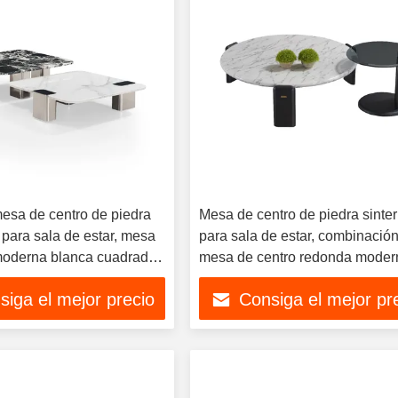
esa de centro de piedra
Mesa de centro de piedra sinte
 para sala de estar, mesa
para sala de estar, combinació
moderna blanca cuadrada
mesa de centro redonda moder
e acero inoxidable de lujo
minimalista de alta gama para e
siga el mejor precio
Consiga el mejor pr
vo
hogar