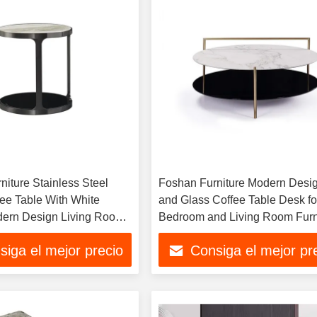
niture Stainless Steel
Foshan Furniture Modern Desig
ee Table With White
and Glass Coffee Table Desk fo
ern Design Living Room
Bedroom and Living Room Furn
le
for Home Use
siga el mejor precio
Consiga el mejor pr