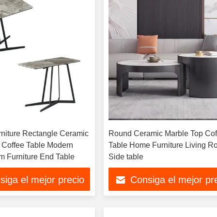
niture Rectangle Ceramic
Round Ceramic Marble Top Cof
 Coffee Table Modern
Table Home Furniture Living 
m Furniture End Table
Side table
siga el mejor precio
Consiga el mejor pr