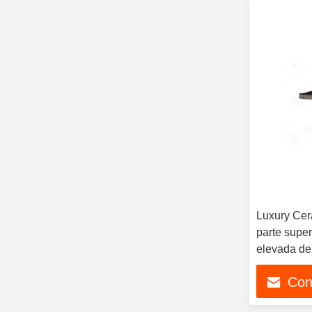
Luxury Cer
parte super
elevada de
de la mesa
Con