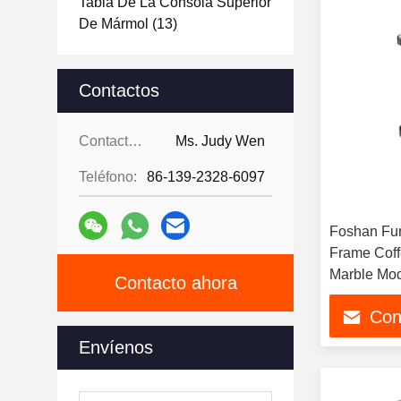
Tabla De La Consola Superior
De Mármol
(13)
Contactos
Contactos:
Ms. Judy Wen
Teléfono:
86-139-2328-6097
Foshan Fur
Frame Coff
Marble Mod
Contacto ahora
Coffee Tab
Con
Envíenos