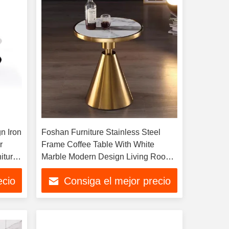
n Iron
Foshan Furniture Stainless Steel
r
Frame Coffee Table With White
iture
Marble Modern Design Living Room
Coffee Table
ecio
Consiga el mejor precio