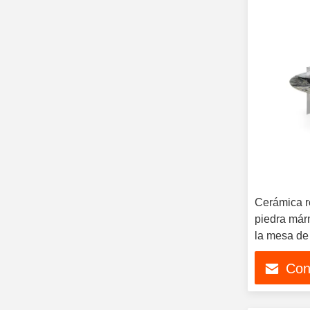
Cerámica r
piedra márm
la mesa de
de estar M
Con