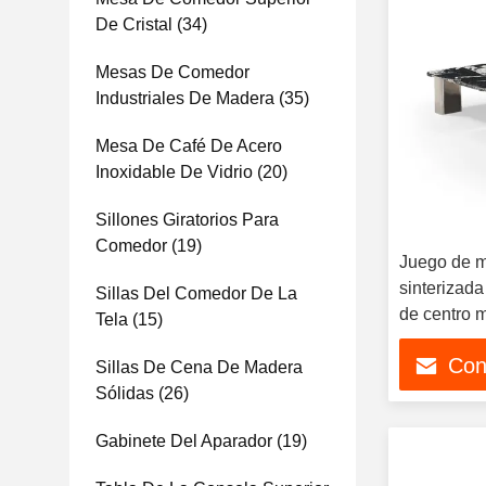
De Cristal
(34)
Mesas De Comedor
Industriales De Madera
(35)
Mesa De Café De Acero
Inoxidable De Vidrio
(20)
Sillones Giratorios Para
Comedor
(19)
Juego de m
sinterizada
Sillas Del Comedor De La
de centro 
Tela
(15)
con patas d
Con
escandina
Sillas De Cena De Madera
Sólidas
(26)
Gabinete Del Aparador
(19)