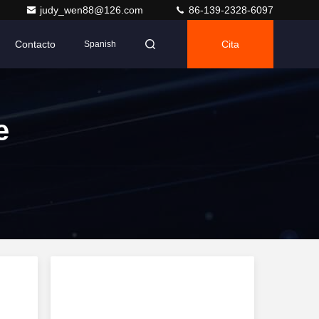
judy_wen88@126.com
86-139-2328-6097
Contacto
Cita
Spanish
e