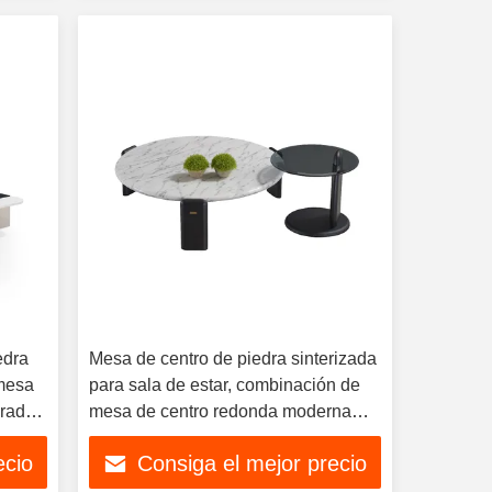
edra
Mesa de centro de piedra sinterizada
 mesa
para sala de estar, combinación de
drada
mesa de centro redonda moderna
e lujo
minimalista de alta gama para el
ecio
Consiga el mejor precio
hogar