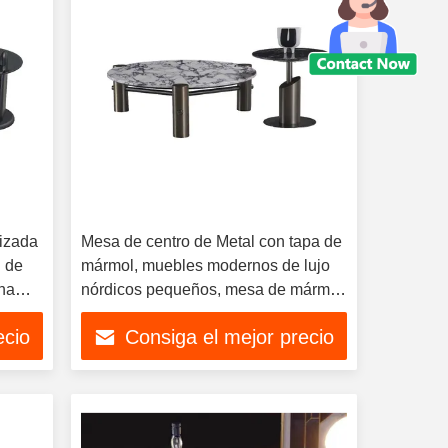
rizada
Mesa de centro de Metal con tapa de
n de
mármol, muebles modernos de lujo
na
nórdicos pequeños, mesa de mármol
l
para sala de estar para el hogar
ecio
Consiga el mejor precio