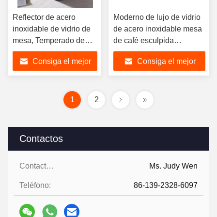
Reflector de acero
Moderno de lujo de vidrio
inoxidable de vidrio de
de acero inoxidable mesa
mesa, Temperado de
de café esculpida
vidrio negro juego de
transparente
Consiga el mejor
Consiga el mejor
mesa de café
precio
precio
1
2
Contactos
Contactos:
Ms. Judy Wen
Teléfono:
86-139-2328-6097