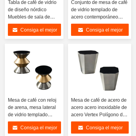
Tabla de café de vidrio
Conjunto de mesa de café
de diseño nórdico
de vidrio templado de
Muebles de sala de
acero contemporáneo
estar de lujo, conjunto
minimalista único
Consiga el mejor
Consiga el mejor
de mesa de café de
vidrio moderno
precio
precio
Mesa de café con reloj
Mesa de café de acero de
de arena, mesa lateral
acero acero inoxidable de
de vidrio templado
acero Vertex Polígono de
brillante
vidrio Metal negro
Consiga el mejor
Consiga el mejor
distintivo