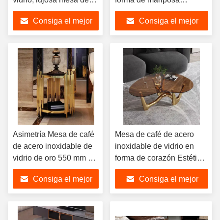
piernas de acero
Elegante Moderno
Consiga el mejor
Consiga el mejor
inoxidable
precio
precio
Asimetría Mesa de café
Mesa de café de acero
de acero inoxidable de
inoxidable de vidrio en
vidrio de oro 550 mm Φ
forma de corazón Estética
Interés visual
moderna
Consiga el mejor
Consiga el mejor
precio
precio