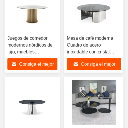
Juegos de comedor
Mesa de café moderna
modernos nórdicos de
Cuadro de acero
lujo, muebles
inoxidable con cristal
rectangulares de 6
templado redondo
Consiga el mejor
Consiga el mejor
plazas, juegos de mesa
Muebles de salón de
de comedor con tapa de
mesa
precio
precio
cristal personalizados
con sillas