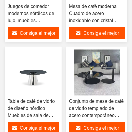
Juegos de comedor
Mesa de café moderna
modernos nórdicos de
Cuadro de acero
lujo, muebles
inoxidable con cristal
rectangulares de 6
templado redondo
Consiga el mejor
Consiga el mejor
plazas, juegos de mesa
Muebles de salón de
de comedor con tapa de
mesa
precio
precio
cristal personalizados
con sillas
Tabla de café de vidrio
Conjunto de mesa de café
de diseño nórdico
de vidrio templado de
Muebles de sala de
acero contemporáneo
estar de lujo, conjunto
minimalista único
Consiga el mejor
Consiga el mejor
de mesa de café de