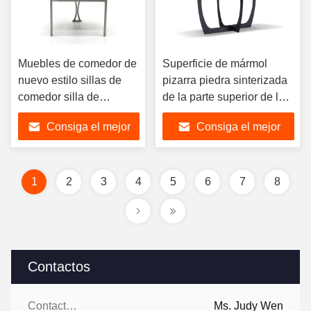
Muebles de comedor de
Superficie de mármol
nuevo estilo sillas de
pizarra piedra sinterizada
comedor silla de
de la parte superior de la
comedor de lujo
mesa de cerámica
Consiga el mejor
Consiga el mejor
moderna con patas de
moderna con base
acero inoxidable
metálica comedor de
precio
precio
mesa
1
2
3
4
5
6
7
8
Contactos
Contactos:
Ms. Judy Wen