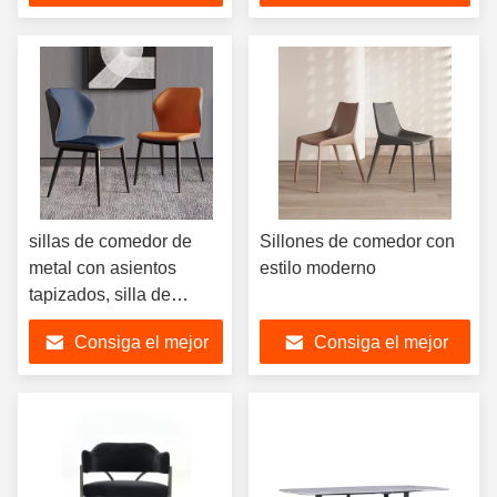
sillas.
precio
precio
sillas de comedor de
Sillones de comedor con
metal con asientos
estilo moderno
tapizados, silla de
comedor de metal de
Consiga el mejor
Consiga el mejor
cuero moderno
precio
precio