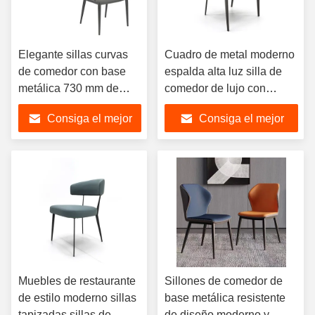
Elegante sillas curvas
Cuadro de metal moderno
de comedor con base
espalda alta luz silla de
metálica 730 mm de
comedor de lujo con
altura resistente
pierna de metal para
Consiga el mejor
Consiga el mejor
restaurante
precio
precio
Muebles de restaurante
Sillones de comedor de
de estilo moderno sillas
base metálica resistente
tapizadas sillas de
de diseño moderno y