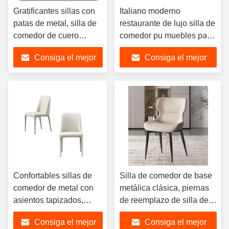
Gratificantes sillas con
Italiano moderno
patas de metal, silla de
restaurante de lujo silla de
comedor de cuero
comedor pu muebles para
marrón PU
el hogar sillas de comedor
Consiga el mejor
Consiga el mejor
de cuero con patas de
metal
precio
precio
Confortables sillas de
Silla de comedor de base
comedor de metal con
metálica clásica, piernas
asientos tapizados,
de reemplazo de silla de
mesa de comedor de
comedor de metal
Consiga el mejor
Consiga el mejor
metal y conjuntos de