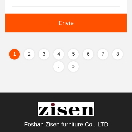
Envíe
1
2
3
4
5
6
7
8
Foshan Zisen furniture Co., LTD