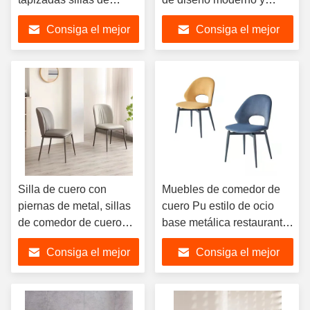
comedor de cuero PU
elegante
Consiga el mejor
Consiga el mejor
con marco metálico
precio
precio
Silla de cuero con
Muebles de comedor de
piernas de metal, sillas
cuero Pu estilo de ocio
de comedor de cuero
base metálica restaurante
negro con textura.
tienda de cafetería silla de
Consiga el mejor
Consiga el mejor
comedor moderna
precio
precio