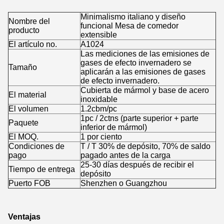
Minimalismo italiano y diseño
Nombre del
funcional Mesa de comedor
producto
extensible
El artículo no.
A1024
Las mediciones de las emisiones de
gases de efecto invernadero se
Tamaño
aplicarán a las emisiones de gases
de efecto invernadero.
Cubierta de mármol y base de acero
El material
inoxidable
El volumen
1.2cbm/pc
1pc / 2ctns (parte superior + parte
Paquete
inferior de mármol)
El MOQ.
1 por ciento
Condiciones de
T / T 30% de depósito, 70% de saldo
pago
pagado antes de la carga
25-30 días después de recibir el
Tiempo de entrega
depósito
Puerto FOB
Shenzhen o Guangzhou
Ventajas