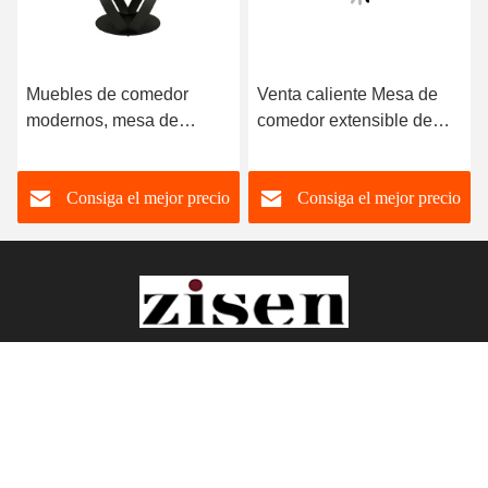
Muebles de comedor
Venta caliente Mesa de
modernos, mesa de
comedor extensible de
comedor extensible de
alta calidad Sinterizada
mármol de lujo,
de piedra superior de
Consiga el mejor precio
Consiga el mejor precio
Rectangular, nórdica, con
acero inoxidable Muebles
sillas de 6 plazas, a la
de comedor
venta
Foshan Zisen furniture Co., LTD
judy_wen88@126.com
86-139-2328-6097