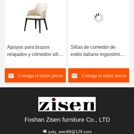
Apoyos para brazos
Sillas de comedor de
relajados y cómodos sillas
estilo italiano ergonómico
de comedor de estilo
silla de piernas de madera
italiano vienen con cuero
sólida
Consiga el mejor precio
Consiga el mejor precio
pu
Foshan Zisen furniture Co., LTD
judy_wen88@126.com