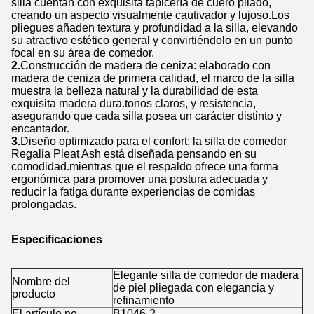
silla cuentan con exquisita tapicería de cuero pliado,
creando un aspecto visualmente cautivador y lujoso.Los
pliegues añaden textura y profundidad a la silla, elevando
su atractivo estético general y convirtiéndolo en un punto
focal en su área de comedor.
2.
Construcción de madera de ceniza: elaborado con
madera de ceniza de primera calidad, el marco de la silla
muestra la belleza natural y la durabilidad de esta
exquisita madera dura.tonos claros, y resistencia,
asegurando que cada silla posea un carácter distinto y
encantador.
3.
Diseño optimizado para el confort: la silla de comedor
Regalia Pleat Ash está diseñada pensando en su
comodidad.mientras que el respaldo ofrece una forma
ergonómica para promover una postura adecuada y
reducir la fatiga durante experiencias de comidas
prolongadas.
Especificaciones
Elegante silla de comedor de madera
Nombre del
de piel pliegada con elegancia y
producto
refinamiento
El artículo no.
B1046-2