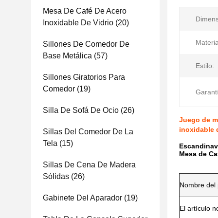
Mesa De Café De Acero
Dimens
Inoxidable De Vidrio
(20)
Materia
Sillones De Comedor De
Base Metálica
(57)
Estilo:
Sillones Giratorios Para
Comedor
(19)
Garant
Silla De Sofá De Ocio
(26)
Juego de me
inoxidable 
Sillas Del Comedor De La
Tela
(15)
Escandinavo
Mesa de Caf
Sillas De Cena De Madera
Sólidas
(26)
Nombre del 
Gabinete Del Aparador
(19)
El artículo n