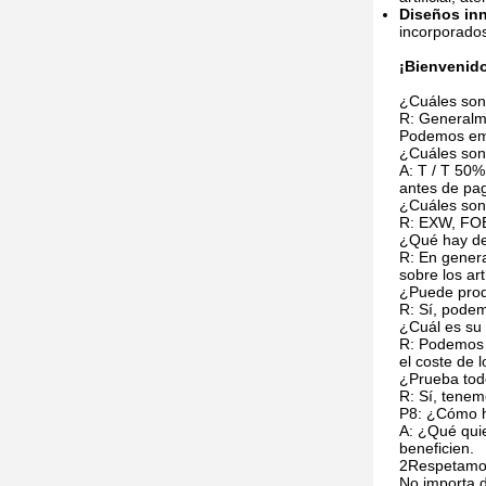
Diseños in
incorporado
¡Bienvenido
¿Cuáles son
R: Generalm
Podemos emp
¿Cuáles son
A: T / T 50%
antes de pag
¿Cuáles son
R: EXW, FOB
¿Qué hay de
R: En genera
sobre los ar
¿Puede prod
R: Sí, podem
¿Cuál es su 
R: Podemos s
el coste de 
¿Prueba tod
R: Sí, tene
P8: ¿Cómo h
A: ¿Qué qui
beneficien.
2Respetamos
No importa 