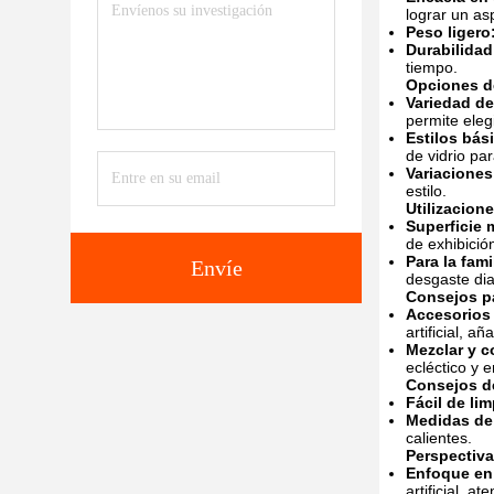
lograr un as
Peso ligero
Durabilidad
tiempo.
Opciones d
Variedad de
permite eleg
Estilos bás
de vidrio pa
Variaciones
estilo.
Utilizacion
Superficie 
de exhibición
Para la fami
Envíe
desgaste dia
Consejos pa
Accesorios
artificial, 
Mezclar y c
ecléctico y 
Consejos d
Fácil de lim
Medidas de
calientes.
Perspectiva
Enfoque en 
artificial, 