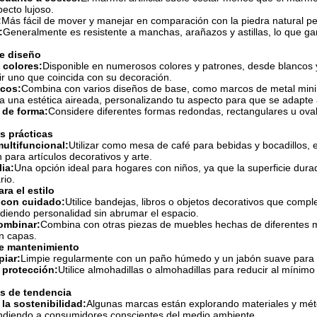
pecto lujoso.
:
Más fácil de mover y manejar en comparación con la piedra natural pes
:
Generalmente es resistente a manchas, arañazos y astillas, lo que ga
e diseño
 colores:
Disponible en numerosos colores y patrones, desde blancos y 
ir uno que coincida con su decoración.
icos:
Combina con varios diseños de base, como marcos de metal minim
ra una estética aireada, personalizando tu aspecto para que se adapte 
 de forma:
Considere diferentes formas redondas, rectangulares u ova
es prácticas
multifuncional:
Utilizar como mesa de café para bebidas y bocadillos, 
 para artículos decorativos y arte.
lia:
Una opción ideal para hogares con niños, ya que la superficie durad
rio.
ra el estilo
 con cuidado:
Utilice bandejas, libros o objetos decorativos que comp
añadiendo personalidad sin abrumar el espacio.
ombinar:
Combina con otras piezas de muebles hechas de diferentes m
en capas.
e mantenimiento
piar:
Limpie regularmente con un paño húmedo y un jabón suave para qu
 protección:
Utilice almohadillas o almohadillas para reducir al mínimo 
s de tendencia
la sostenibilidad:
Algunas marcas están explorando materiales y mét
atendiendo a consumidores conscientes del medio ambiente.