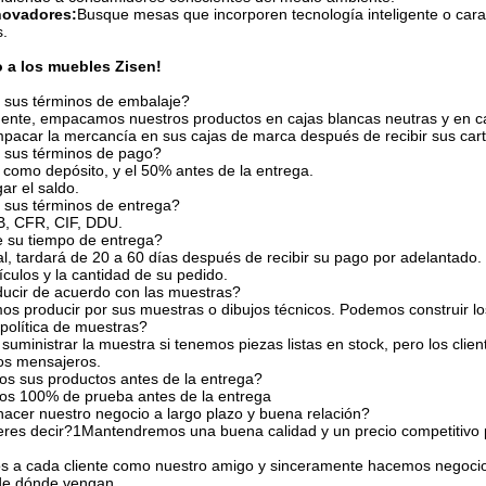
novadores:
Busque mesas que incorporen tecnología inteligente o cara
s.
 a los muebles Zisen!
 sus términos de embalaje?
ente, empacamos nuestros productos en cajas blancas neutras y en c
acar la mercancía en sus cajas de marca después de recibir sus carta
 sus términos de pago?
 como depósito, y el 50% antes de la entrega.
ar el saldo.
 sus términos de entrega?
, CFR, CIF, DDU.
 su tiempo de entrega?
l, tardará de 20 a 60 días después de recibir su pago por adelantado.
tículos y la cantidad de su pedido.
ucir de acuerdo con las muestras?
os producir por sus muestras o dibujos técnicos. Podemos construir lo
política de muestras?
uministrar la muestra si tenemos piezas listas en stock, pero los clien
los mensajeros.
os sus productos antes de la entrega?
mos 100% de prueba antes de la entrega
acer nuestro negocio a largo plazo y buena relación?
eres decir?1Mantendremos una buena calidad y un precio competitivo 
 a cada cliente como nuestro amigo y sinceramente hacemos negocio
de dónde vengan.