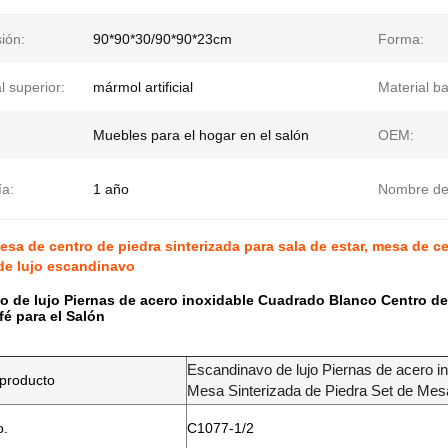
ión:
90*90*30/90*90*23cm
Forma:
l superior:
mármol artificial
Material b
Muebles para el hogar en el salón
OEM:
ía:
1 año
Nombre de 
sa de centro de piedra sinterizada para sala de estar, mesa de 
de lujo escandinavo
 de lujo Piernas de acero inoxidable Cuadrado Blanco Centro de
é para el Salón
Escandinavo de lujo Piernas de acero 
producto
Mesa Sinterizada de Piedra Set de Mesa
o.
C1077-1/2