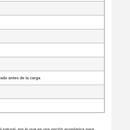
ado antes de la carga
o
ol natural, por lo que es una opción económica para