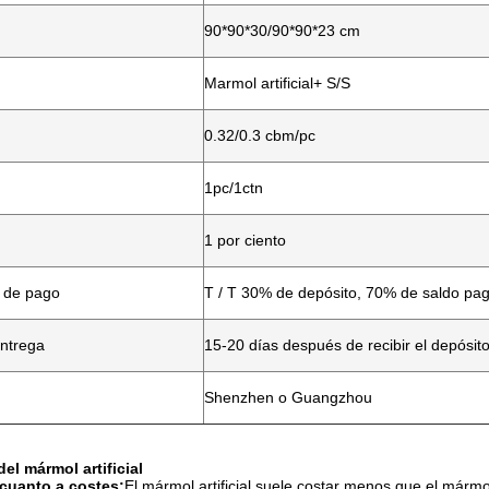
90*90*30/90*90*23 cm
Marmol artificial+ S/S
0.32/0.3 cbm/pc
1pc/1ctn
1 por ciento
 de pago
T / T 30% de depósito, 70% de saldo pag
ntrega
15-20 días después de recibir el depósit
Shenzhen o Guangzhou
el mármol artificial
 cuanto a costes:
El mármol artificial suele costar menos que el márm