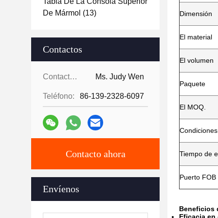
Tabla De La Consola Superior
De Mármol
(13)
Dimensión
El material
Contactos
El volumen
Contactos:
Ms. Judy Wen
Paquete
Teléfono:
86-139-2328-6097
El MOQ.
Condiciones
Contacto ahora
Tiempo de e
Puerto FOB
Envíenos
Beneficios d
Eficacia en