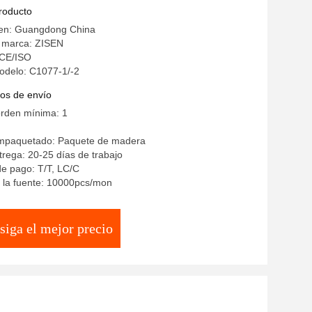
adrada con patas de acero inoxidable de
producto
ndinavo
gen: Guangdong China
 marca: ZISEN
: CE/ISO
delo: C1077-1/-2
os de envío
orden mínima: 1
empaquetado: Paquete de madera
rega: 20-25 días de trabajo
e pago: T/T, LC/C
 la fuente: 10000pcs/mon
siga el mejor precio