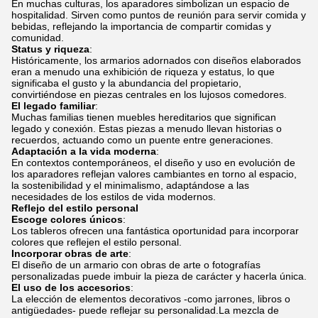
En muchas culturas, los aparadores simbolizan un espacio de
hospitalidad. Sirven como puntos de reunión para servir comida y
bebidas, reflejando la importancia de compartir comidas y
comunidad.
Status y riqueza
:
Históricamente, los armarios adornados con diseños elaborados
eran a menudo una exhibición de riqueza y estatus, lo que
significaba el gusto y la abundancia del propietario,
convirtiéndose en piezas centrales en los lujosos comedores.
El legado familiar
:
Muchas familias tienen muebles hereditarios que significan
legado y conexión. Estas piezas a menudo llevan historias o
recuerdos, actuando como un puente entre generaciones.
Adaptación a la vida moderna
:
En contextos contemporáneos, el diseño y uso en evolución de
los aparadores reflejan valores cambiantes en torno al espacio,
la sostenibilidad y el minimalismo, adaptándose a las
necesidades de los estilos de vida modernos.
Reflejo del estilo personal
Escoge colores únicos
:
Los tableros ofrecen una fantástica oportunidad para incorporar
colores que reflejen el estilo personal.
Incorporar obras de arte
:
El diseño de un armario con obras de arte o fotografías
personalizadas puede imbuir la pieza de carácter y hacerla única.
El uso de los accesorios
:
La elección de elementos decorativos -como jarrones, libros o
antigüedades- puede reflejar su personalidad.La mezcla de