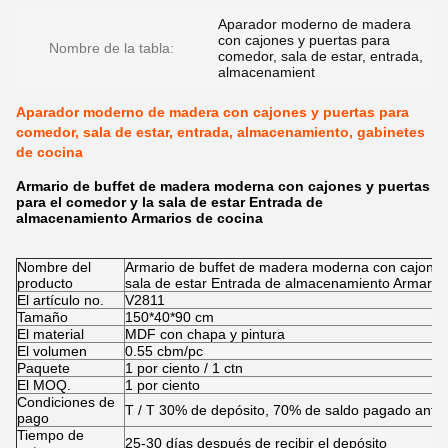
Aparador moderno de madera
con cajones y puertas para
Nombre de la tabla:
comedor, sala de estar, entrada,
almacenamient
Aparador moderno de madera con cajones y puertas para
comedor, sala de estar, entrada, almacenamiento, gabinetes
de cocina
Armario de buffet de madera moderna con cajones y puertas
para el comedor y la sala de estar Entrada de
almacenamiento Armarios de cocina
Nombre del
Armario de buffet de madera moderna con cajones 
producto
sala de estar Entrada de almacenamiento Armarios
El artículo no.
V2811
Tamaño
150*40*90 cm
El material
MDF con chapa y pintura
El volumen
0.55 cbm/pc
Paquete
1 por ciento / 1 ctn
El MOQ.
1 por ciento
Condiciones de
T / T 30% de depósito, 70% de saldo pagado antes
pago
Tiempo de
25-30 días después de recibir el depósito