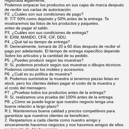
registrada legalmente,
Podemos empacar los productos en sus cajas de marca después
de recibir sus cartas de autorización.
P2. ¿Cuáles son sus condiciones de pago?
R: T/T 50% como depósito y 50% antes de la entrega. Te
mostraremos las fotos de los productos y paquetes.
antes de pagar el saldo.
P3. ¿Cuáles son sus condiciones de entrega?
R: EXW, MANDO, CFR, CIF, DDU.
P4. ¿Qué tal su tiempo de entrega?
R: Generalmente, tomará de 20 a 60 días después de recibir el
pago por adelantado. El tiempo de entrega específico depende
Sobre los artículos y la cantidad de su pedido.
P5. ¿Puedes producir según las muestras?
R: Sí, podemos producir según sus muestras o dibujos técnicos.
Podemos construir los moldes y accesorios.
P6. ¿Cuál es su política de muestra?
R: Podemos suministrar la muestra si tenemos piezas listas en
stock, pero los clientes deben pagar el costo de la muestra y
el costo del mensajero.
P7. ¿Pruebas todos tus productos antes de la entrega?
R: Sí, realizamos una prueba del 100% antes de la entrega.
P8: ¿Cómo se puede lograr que nuestro negocio tenga una
buena relación a largo plazo?
R:1. Mantenemos buena calidad y precios competitivos para
garantizar que nuestros clientes se beneficien;
2. Respetamos a cada cliente como nuestro amigo y
sinceramente hacemos negocios y nos hacemos amigos de ellos.