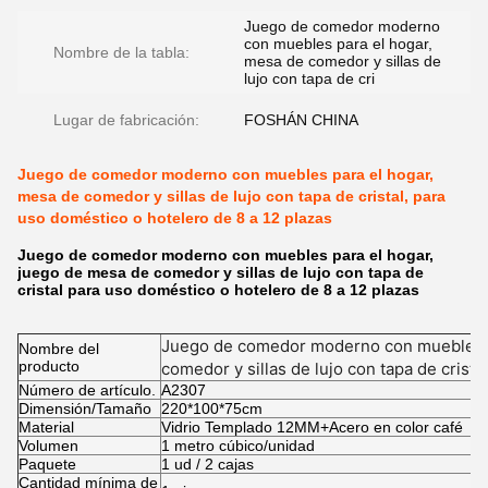
Juego de comedor moderno
con muebles para el hogar,
Nombre de la tabla:
mesa de comedor y sillas de
lujo con tapa de cri
Lugar de fabricación:
FOSHÁN CHINA
Juego de comedor moderno con muebles para el hogar,
mesa de comedor y sillas de lujo con tapa de cristal, para
uso doméstico o hotelero de 8 a 12 plazas
Juego de comedor moderno con muebles para el hogar,
juego de mesa de comedor y sillas de lujo con tapa de
cristal para uso doméstico o hotelero de 8 a 12 plazas
Juego de comedor moderno con muebles p
Nombre del
producto
comedor y sillas de lujo con tapa de crista
Número de artículo.
hotelero de 8 a 12 plazas
A2307
Dimensión/Tamaño
220*100*75cm
Material
Vidrio Templado 12MM+Acero en color café
Volumen
1 metro cúbico/unidad
Paquete
1 ud / 2 cajas
Cantidad mínima de