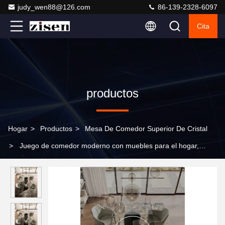
judy_wen88@126.com
86-139-2328-6097
Cita
productos
Hogar
>
Productos
>
Mesa De Comedor Superior De Cristal
>
Juego de comedor moderno con muebles para el hogar,
mesa de comedor y sillas de lujo con tapa de cristal, para uso
doméstico o hotelero de 8 a 12 plazas