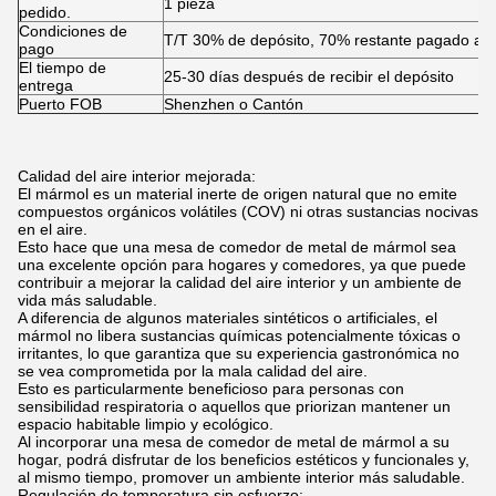
1 pieza
pedido.
Condiciones de
T/T 30% de depósito, 70% restante pagado ant
pago
El tiempo de
25-30 días después de recibir el depósito
entrega
Puerto FOB
Shenzhen o Cantón
Calidad del aire interior mejorada:
El mármol es un material inerte de origen natural que no emite
compuestos orgánicos volátiles (COV) ni otras sustancias nocivas
en el aire.
Esto hace que una mesa de comedor de metal de mármol sea
una excelente opción para hogares y comedores, ya que puede
contribuir a mejorar la calidad del aire interior y un ambiente de
vida más saludable.
A diferencia de algunos materiales sintéticos o artificiales, el
mármol no libera sustancias químicas potencialmente tóxicas o
irritantes, lo que garantiza que su experiencia gastronómica no
se vea comprometida por la mala calidad del aire.
Esto es particularmente beneficioso para personas con
sensibilidad respiratoria o aquellos que priorizan mantener un
espacio habitable limpio y ecológico.
Al incorporar una mesa de comedor de metal de mármol a su
hogar, podrá disfrutar de los beneficios estéticos y funcionales y,
al mismo tiempo, promover un ambiente interior más saludable.
Regulación de temperatura sin esfuerzo: