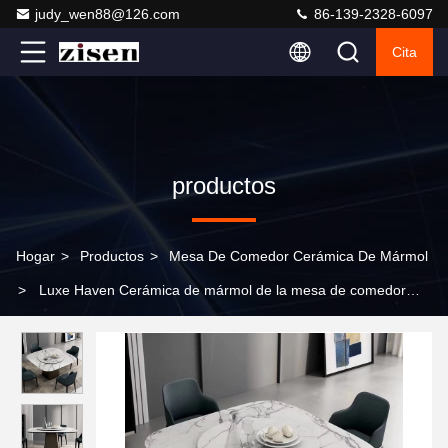
judy_wen88@126.com
86-139-2328-6097
Cita
productos
Hogar
>
Productos
>
Mesa De Comedor Cerámica De Mármol
>
Luxe Haven Cerámica de mármol de la mesa de comedor
única Cuadrada de la mesa de comedor de la parte superior con
Susan perezoso