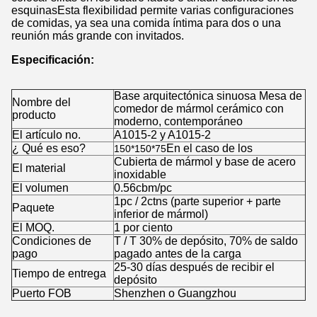
esquinasEsta flexibilidad permite varias configuraciones
de comidas, ya sea una comida íntima para dos o una
reunión más grande con invitados.
Especificación:
Base arquitectónica sinuosa Mesa de
Nombre del
comedor de mármol cerámico con
producto
moderno, contemporáneo
El artículo no.
A1015-2 y A1015-2
¿ Qué es eso?
En el caso de los
150*150*75
Cubierta de mármol y base de acero
El material
inoxidable
El volumen
0.56cbm/pc
1pc / 2ctns (parte superior + parte
Paquete
inferior de mármol)
El MOQ.
1 por ciento
Condiciones de
T / T 30% de depósito, 70% de saldo
pago
pagado antes de la carga
25-30 días después de recibir el
Tiempo de entrega
depósito
Puerto FOB
Shenzhen o Guangzhou