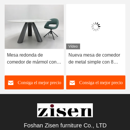
Vídeo
Mesa redonda de
Nueva mesa de comedor
comedor de mármol con
de metal simple con 8
patas de acero inoxidable
sillas.
8 plazas Mesa de
Consiga el mejor precio
Consiga el mejor precio
comedor de mármol y
sillas
Foshan Zisen furniture Co., LTD