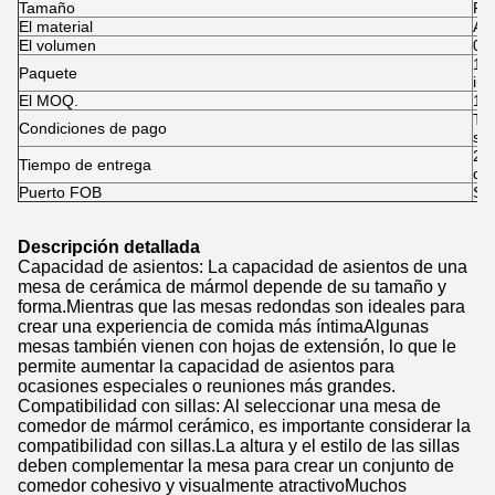
Tamaño
F1
El material
Ace
El volumen
0.
1pc
Paquete
inf
El MOQ.
1 p
T 
Condiciones de pago
sal
25-
Tiempo de entrega
de
Puerto FOB
Sh
Descripción detallada
Capacidad de asientos: La capacidad de asientos de una
mesa de cerámica de mármol depende de su tamaño y
forma.Mientras que las mesas redondas son ideales para
crear una experiencia de comida más íntimaAlgunas
mesas también vienen con hojas de extensión, lo que le
permite aumentar la capacidad de asientos para
ocasiones especiales o reuniones más grandes.
Compatibilidad con sillas: Al seleccionar una mesa de
comedor de mármol cerámico, es importante considerar la
compatibilidad con sillas.La altura y el estilo de las sillas
deben complementar la mesa para crear un conjunto de
comedor cohesivo y visualmente atractivoMuchos