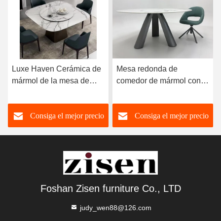
Luxe Haven Cerámica de
Mesa redonda de
mármol de la mesa de
comedor de mármol con
comedor única Cuadrada
patas de acero inoxidable
de la mesa de comedor de
8 plazas Mesa de
Consiga el mejor precio
Consiga el mejor precio
la parte superior con
comedor de mármol y
Susan perezoso
sillas
Foshan Zisen furniture Co., LTD
judy_wen88@126.com