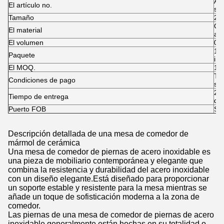
A10
El artículo no.
sus
Tamaño
20
Cu
El material
ace
El volumen
0.
1pc
Paquete
inf
El MOQ.
1 p
T 
Condiciones de pago
sal
25-
Tiempo de entrega
de
Puerto FOB
Sh
Descripción detallada de una mesa de comedor de
mármol de cerámica
Una mesa de comedor de piernas de acero inoxidable es
una pieza de mobiliario contemporánea y elegante que
combina la resistencia y durabilidad del acero inoxidable
con un diseño elegante.Está diseñado para proporcionar
un soporte estable y resistente para la mesa mientras se
añade un toque de sofisticación moderna a la zona de
comedor.
Las piernas de una mesa de comedor de piernas de acero
inoxidable generalmente están hechas en su totalidad o