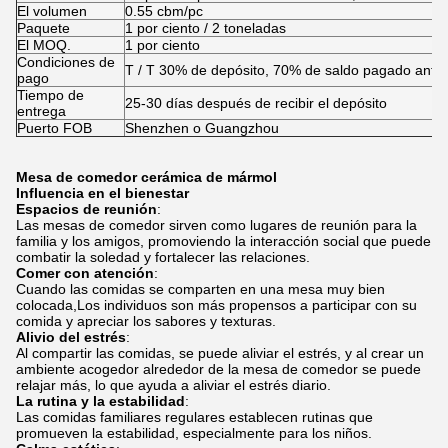
El volumen
0.55 cbm/pc
Paquete
1 por ciento / 2 toneladas
El MOQ.
1 por ciento
Condiciones de
T / T 30% de depósito, 70% de saldo pagado antes
pago
Tiempo de
25-30 días después de recibir el depósito
entrega
Puerto FOB
Shenzhen o Guangzhou
Mesa de comedor cerámica de mármol
Influencia en el bienestar
Espacios de reunión
:
Las mesas de comedor sirven como lugares de reunión para la
familia y los amigos, promoviendo la interacción social que puede
combatir la soledad y fortalecer las relaciones.
Comer con atención
:
Cuando las comidas se comparten en una mesa muy bien
colocada,Los individuos son más propensos a participar con su
comida y apreciar los sabores y texturas.
Alivio del estrés
:
Al compartir las comidas, se puede aliviar el estrés, y al crear un
ambiente acogedor alrededor de la mesa de comedor se puede
relajar más, lo que ayuda a aliviar el estrés diario.
La rutina y la estabilidad
:
Las comidas familiares regulares establecen rutinas que
promueven la estabilidad, especialmente para los niños.