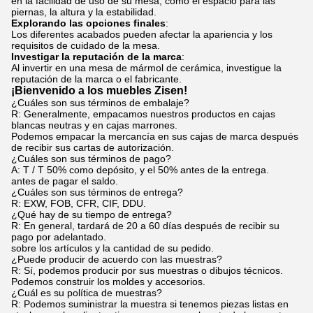
en la facilidad de uso de su mesa, como el espacio para las
piernas, la altura y la estabilidad.
Explorando las opciones finales
:
Los diferentes acabados pueden afectar la apariencia y los
requisitos de cuidado de la mesa.
Investigar la reputación de la marca
:
Al invertir en una mesa de mármol de cerámica, investigue la
reputación de la marca o el fabricante.
¡Bienvenido a los muebles Zisen!
¿Cuáles son sus términos de embalaje?
R: Generalmente, empacamos nuestros productos en cajas
blancas neutras y en cajas marrones.
Podemos empacar la mercancía en sus cajas de marca después
de recibir sus cartas de autorización.
¿Cuáles son sus términos de pago?
A: T / T 50% como depósito, y el 50% antes de la entrega.
antes de pagar el saldo.
¿Cuáles son sus términos de entrega?
R: EXW, FOB, CFR, CIF, DDU.
¿Qué hay de su tiempo de entrega?
R: En general, tardará de 20 a 60 días después de recibir su
pago por adelantado.
sobre los artículos y la cantidad de su pedido.
¿Puede producir de acuerdo con las muestras?
R: Sí, podemos producir por sus muestras o dibujos técnicos.
Podemos construir los moldes y accesorios.
¿Cuál es su política de muestras?
R: Podemos suministrar la muestra si tenemos piezas listas en