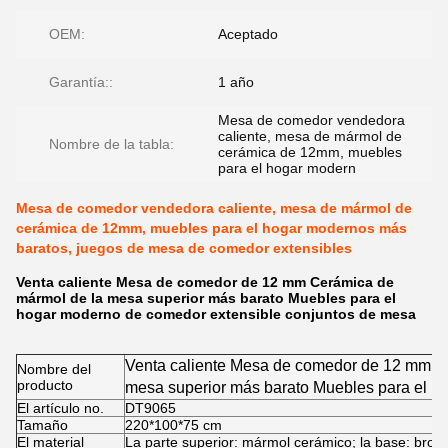
OEM:
Aceptado
Garantía::
1 año
Mesa de comedor vendedora
caliente, mesa de mármol de
Nombre de la tabla:
cerámica de 12mm, muebles
para el hogar modern
Mesa de comedor vendedora caliente, mesa de mármol de
cerámica de 12mm, muebles para el hogar modernos más
baratos, juegos de mesa de comedor extensibles
Venta caliente Mesa de comedor de 12 mm Cerámica de
mármol de la mesa superior más barato Muebles para el
hogar moderno de comedor extensible conjuntos de mesa
Venta caliente Mesa de comedor de 12 mm C
Nombre del
producto
mesa superior más barato Muebles para el 
El artículo no.
DT9065
extensible conjuntos de mesa
Tamaño
220*100*75 cm
El material
La parte superior: mármol cerámico; la base: bronc