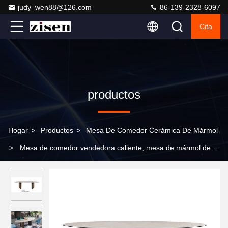
judy_wen88@126.com
86-139-2328-6097
Cita
productos
Hogar
>
Productos
>
Mesa De Comedor Cerámica De Mármol
>
Mesa de comedor vendedora caliente, mesa de mármol de
cerámica de 12mm, muebles para el hogar modernos más
baratos, juegos de mesa de comedor extensibles