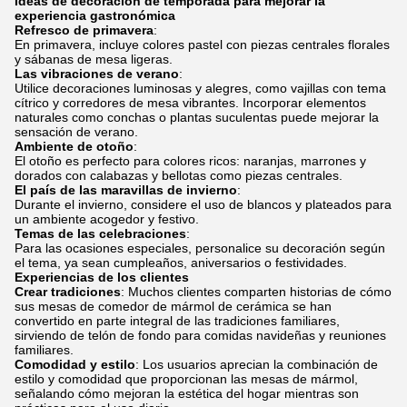
Ideas de decoración de temporada para mejorar la
experiencia gastronómica
Refresco de primavera
:
En primavera, incluye colores pastel con piezas centrales florales
y sábanas de mesa ligeras.
Las vibraciones de verano
:
Utilice decoraciones luminosas y alegres, como vajillas con tema
cítrico y corredores de mesa vibrantes. Incorporar elementos
naturales como conchas o plantas suculentas puede mejorar la
sensación de verano.
Ambiente de otoño
:
El otoño es perfecto para colores ricos: naranjas, marrones y
dorados con calabazas y bellotas como piezas centrales.
El país de las maravillas de invierno
:
Durante el invierno, considere el uso de blancos y plateados para
un ambiente acogedor y festivo.
Temas de las celebraciones
:
Para las ocasiones especiales, personalice su decoración según
el tema, ya sean cumpleaños, aniversarios o festividades.
Experiencias de los clientes
Crear tradiciones
: Muchos clientes comparten historias de cómo
sus mesas de comedor de mármol de cerámica se han
convertido en parte integral de las tradiciones familiares,
sirviendo de telón de fondo para comidas navideñas y reuniones
familiares.
Comodidad y estilo
: Los usuarios aprecian la combinación de
estilo y comodidad que proporcionan las mesas de mármol,
señalando cómo mejoran la estética del hogar mientras son