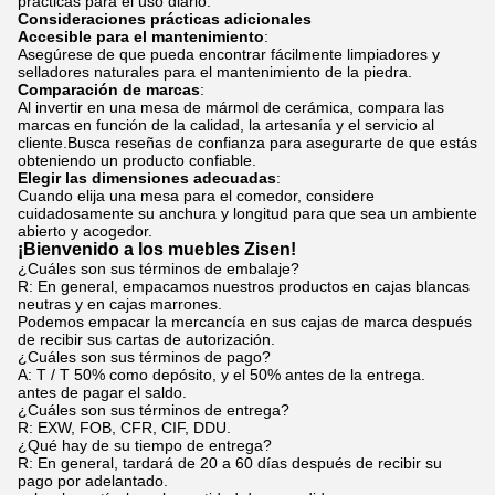
prácticas para el uso diario.
Consideraciones prácticas adicionales
Accesible para el mantenimiento
:
Asegúrese de que pueda encontrar fácilmente limpiadores y
selladores naturales para el mantenimiento de la piedra.
Comparación de marcas
:
Al invertir en una mesa de mármol de cerámica, compara las
marcas en función de la calidad, la artesanía y el servicio al
cliente.Busca reseñas de confianza para asegurarte de que estás
obteniendo un producto confiable.
Elegir las dimensiones adecuadas
:
Cuando elija una mesa para el comedor, considere
cuidadosamente su anchura y longitud para que sea un ambiente
abierto y acogedor.
¡Bienvenido a los muebles Zisen!
¿Cuáles son sus términos de embalaje?
R: En general, empacamos nuestros productos en cajas blancas
neutras y en cajas marrones.
Podemos empacar la mercancía en sus cajas de marca después
de recibir sus cartas de autorización.
¿Cuáles son sus términos de pago?
A: T / T 50% como depósito, y el 50% antes de la entrega.
antes de pagar el saldo.
¿Cuáles son sus términos de entrega?
R: EXW, FOB, CFR, CIF, DDU.
¿Qué hay de su tiempo de entrega?
R: En general, tardará de 20 a 60 días después de recibir su
pago por adelantado.