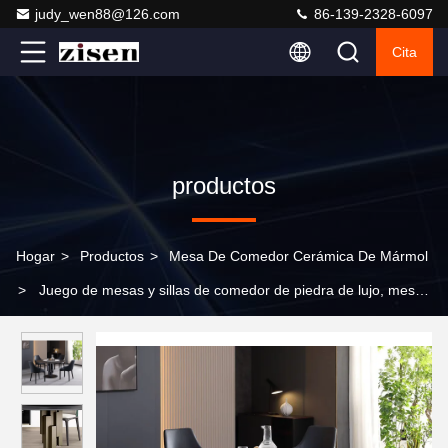
judy_wen88@126.com
86-139-2328-6097
Cita
productos
Hogar
>
Productos
>
Mesa De Comedor Cerámica De Mármol
>
Juego de mesas y sillas de comedor de piedra de lujo, mesa
de comedor redonda de mármol para hogar y pequeño
apartamento, moderna y sencilla