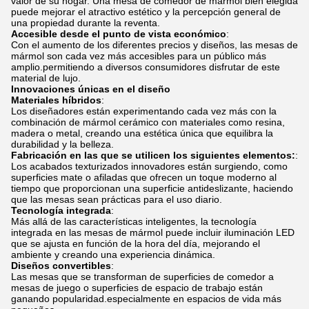
valor de su hogar. Una mesa de comedor de mármol bien elegida
puede mejorar el atractivo estético y la percepción general de
una propiedad durante la reventa.
Accesible desde el punto de vista económico
:
Con el aumento de los diferentes precios y diseños, las mesas de
mármol son cada vez más accesibles para un público más
amplio.permitiendo a diversos consumidores disfrutar de este
material de lujo.
Innovaciones únicas en el diseño
Materiales híbridos
:
Los diseñadores están experimentando cada vez más con la
combinación de mármol cerámico con materiales como resina,
madera o metal, creando una estética única que equilibra la
durabilidad y la belleza.
Fabricación en las que se utilicen los siguientes elementos:
:
Los acabados texturizados innovadores están surgiendo, como
superficies mate o afiladas que ofrecen un toque moderno al
tiempo que proporcionan una superficie antideslizante, haciendo
que las mesas sean prácticas para el uso diario.
Tecnología integrada
:
Más allá de las características inteligentes, la tecnología
integrada en las mesas de mármol puede incluir iluminación LED
que se ajusta en función de la hora del día, mejorando el
ambiente y creando una experiencia dinámica.
Diseños convertibles
:
Las mesas que se transforman de superficies de comedor a
mesas de juego o superficies de espacio de trabajo están
ganando popularidad.especialmente en espacios de vida más