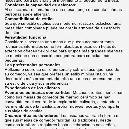
necesario para las sillas y el movimiento alrededor de la mesa.
Considere la capacidad de asientos
:
Al seleccionar el tamaño de una mesa, tenga en cuenta cuántas
personas suele albergar.
Compatibilidad de estilo
:
Sea que su estilo estético sea moderno, rústico o ecléctico, una
mesa bien combinada puede mejorar la armonía de su espacio
de estar.
Versatilidad funcional
:
Considere si necesita una mesa que pueda acomodar tanto
reuniones informales como formales.Las mesas con hojas de
extensión ofrecen flexibilidad para grupos más grandes mientras
se mantiene una sensación acogedora para comidas más
pequeñas.
Las preferencias personales
:
Reflexione sobre su estilo personal y sobre el uso que hace de
su comedor, ya sea que prefiera un estilo minimalista o una
decoración más ornamentada, elija una mesa que resuene con
su estilo de vida y sus preferencias.
Experiencias de los clientes
Aventuras culinarias compartidas
: Muchos clientes mencionan
cómo sus mesas de comedor de mármol cerámico se han
convertido en el centro de la exploración culinaria, alentando a
los miembros de la familia a probar nuevas recetas y compartir
sus viajes de comida.
Creando rituales duraderos
: Los usuarios valoran la forma en
que sus mesas de comedor facilitan las tradiciones, desde
comidas familiares regulares hasta celebraciones navideñas,