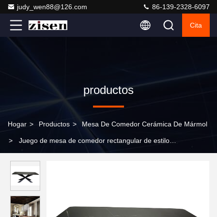
judy_wen88@126.com
86-139-2328-6097
Cita
productos
Hogar
>
Productos
>
Mesa De Comedor Cerámica De Mármol
>
Juego de mesa de comedor rectangular de estilo
contemporáneo, silla de comedor moderna minimalista para
cocina y comedor