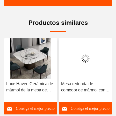
Productos similares
Luxe Haven Cerámica de
Mesa redonda de
mármol de la mesa de
comedor de mármol con
comedor única Cuadrada
patas de acero inoxidable
de la mesa de comedor de
8 plazas Mesa de
Consiga el mejor precio
Consiga el mejor precio
la parte superior con
comedor de mármol y
Susan perezoso
sillas