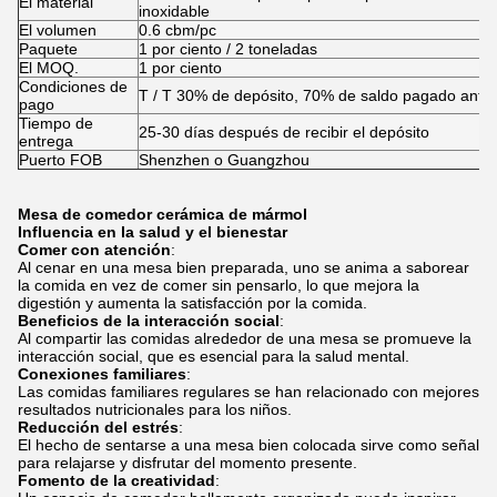
El material
inoxidable
El volumen
0.6 cbm/pc
Paquete
1 por ciento / 2 toneladas
El MOQ.
1 por ciento
Condiciones de
T / T 30% de depósito, 70% de saldo pagado antes
pago
Tiempo de
25-30 días después de recibir el depósito
entrega
Puerto FOB
Shenzhen o Guangzhou
Mesa de comedor cerámica de mármol
Influencia en la salud y el bienestar
Comer con atención
:
Al cenar en una mesa bien preparada, uno se anima a saborear
la comida en vez de comer sin pensarlo, lo que mejora la
digestión y aumenta la satisfacción por la comida.
Beneficios de la interacción social
:
Al compartir las comidas alrededor de una mesa se promueve la
interacción social, que es esencial para la salud mental.
Conexiones familiares
:
Las comidas familiares regulares se han relacionado con mejores
resultados nutricionales para los niños.
Reducción del estrés
:
El hecho de sentarse a una mesa bien colocada sirve como señal
para relajarse y disfrutar del momento presente.
Fomento de la creatividad
: