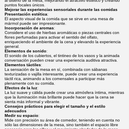
al diseño de la mesa, mejorando el atractivo estético y creando
puntos focales únicos.
Mejorar las experiencias sensoriales durante las comidas
Presentación estética
:
El aspecto visual de la comida que se sirve en una mesa de
mármol puede ser impresionante.
Incorporación de aromas
:
Considere el uso de hierbas aromáticas o piezas centrales con
flores perfumadas para activar el sentido del olfato,
enriqueciendo el ambiente de la cena y elevando la experiencia
general.
Elementos de sonido
:
El sonido de los cubiertos, el tintineo de los vasos y la animada
conversación pueden crear una experiencia auditiva atractiva.
Elementos táctiles
:
La sensación de la mesa en sí, combinada con sábanas
texturizadas o vajilla interesante, puede crear una experiencia
táctil rica, animando a los comensales a participar más
plenamente con su comida.
Efectos de la luz
:
La luz suave y cálida puede crear una atmósfera íntima, mientras
que la iluminación más brillante puede hacer que la cena se
sienta más informal y vibrante.
Consejos prácticos para elegir el tamaño y el estilo
adecuados
Medir su espacio
:
Mide con precisión su área de comedor, teniendo en cuenta no
sólo las dimensiones de la mesa, sino también el espacio libre