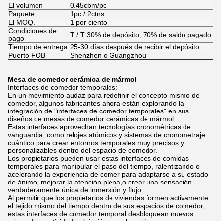
El volumen
0.45cbm/pc
Paquete
1pc / 2ctns
El MOQ.
1 por ciento
Condiciones de
T / T 30% de depósito, 70% de saldo pagado an
pago
Tiempo de entrega
25-30 días después de recibir el depósito
Puerto FOB
Shenzhen o Guangzhou
Mesa de comedor cerámica de mármol
Interfaces de comedor temporales:
En un movimiento audaz para redefinir el concepto mismo de
comedor, algunos fabricantes ahora están explorando la
integración de "interfaces de comedor temporales" en sus
diseños de mesas de comedor cerámicas de mármol.
Estas interfaces aprovechan tecnologías cronométricas de
vanguardia, como relojes atómicos y sistemas de cronometraje
cuántico.para crear entornos temporales muy precisos y
personalizables dentro del espacio de comedor.
Los propietarios pueden usar estas interfaces de comidas
temporales para manipular el paso del tiempo, ralentizando o
acelerando la experiencia de comer para adaptarse a su estado
de ánimo, mejorar la atención plena,o crear una sensación
verdaderamente única de inmersión y flujo.
Al permitir que los propietarios de viviendas formen activamente
el tejido mismo del tiempo dentro de sus espacios de comedor,
estas interfaces de comedor temporal desbloquean nuevos